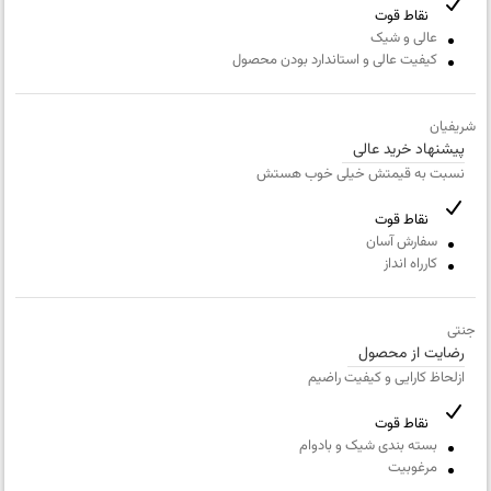
کیفیت بسته بندی
نقاط قوت
عالی و شیک
خیلی بد
کیفیت عالی و استاندارد بودن محصول
ارزش خرید نسبت به قیمت
خیلی بد
شریفیان
پیشنهاد خرید عالی
نام
نسبت به قیمتش خیلی خوب هستش
و
نام
ایمیل
نقاط قوت
خانوادگی
سفارش آسان
کارراه انداز
شماره
عنوان نظر
همراه
جنتی
نقاط قوت
رضایت از محصول
ازلحاظ کارایی و کیفیت راضیم
نقاط ضعف
نقاط قوت
بسته بندی شیک و بادوام
مرغوبیت
متن مورد نظر شما (اجباری)