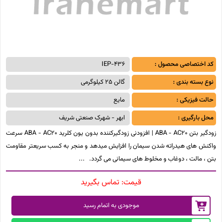
کد اختصاصی محصول :
IEP-436
نوع بسته بندی :
گالن 25 کیلوگرمی
حالت فیزیکی :
مایع
محل بارگیری :
ابهر - شهرک صنعتی شریف
زودگیر بتن ABA - AC20 | افزودنی زودگیرکننده بدون یون کلرید ABA - AC20 سرعت
واکنش های هیدراته شدن سیمان را افزایش میدهد و منجر به کسب سریعتر مقاومت
بتن ، مالت ، دوغاب و مخلوط های سیمانی می گردد.
قیمت:
تماس بگیرید
موجودی به اتمام رسید