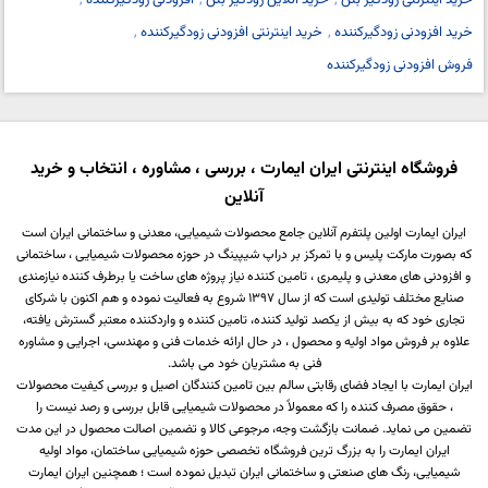
خرید اینترنتی زودگیر بتن
خرید آنلاین زودگیر بتن
افزودنی زودگیرکننده
خرید افزودنی زودگیرکننده
خرید اینترنتی افزودنی زودگیرکننده
فروش افزودنی زودگیرکننده
فروشگاه اینترنتی ایران ایمارت ، بررسی ، مشاوره ، انتخاب و خرید
آنلاین
ایران ایمارت اولین پلتفرم آنلاین جامع محصولات شیمیایی، معدنی و ساختمانی ایران است
که بصورت مارکت پلیس و با تمرکز بر دراپ شیپینگ در حوزه محصولات شیمیایی ، ساختمانی
و افزودنی های معدنی و پلیمری ، تامین کننده نیاز پروژه های ساخت یا برطرف کننده نیازمندی
صنایع مختلف تولیدی است که از سال 1397 شروع به فعالیت نموده و هم اکنون با شرکای
تجاری خود که به بیش از یکصد تولید کننده، تامین کننده و واردکننده معتبر گسترش یافته،
علاوه بر فروش مواد اولیه و محصول ، در حال ارائه خدمات فنی و مهندسی، اجرایی و مشاوره
فنی به مشتریان خود می باشد.
ایران ایمارت با ایجاد فضای رقابتی سالم بین تامین کنندگان اصیل و بررسی کیفیت محصولات
، حقوق مصرف کننده را که معمولاً در محصولات شیمیایی قابل بررسی و رصد نیست را
تضمین می نماید. ضمانت بازگشت وجه، مرجوعی کالا و تضمین اصالت محصول در این مدت
ایران ایمارت را به بزرگ ترین فروشگاه تخصصی حوزه شیمیایی ساختمان، مواد اولیه
شیمیایی، رنگ های صنعتی و ساختمانی ایران تبدیل نموده است ؛ همچنین ایران ایمارت