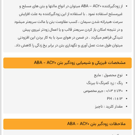
از زودگیرکننده ABA – AC20 میتوان در انواع مالتها و بتن های مسلح و
غیرمسلح استفاده نمود . با استفاده از این زودگیرکننده به علت افزایش
سرعت هیدراته شدن سیمان ، کسب مقاومت بتن یا مالت سریعتر میشود
و در نتیجه امکان باز کردن سریعتر قالب و یا اعمال زودتر نیروی پیش
تنیدگی فراهم میگردد . در ضمن در هوای سرد با به کار بردن این افزودنی
میتوان طول مدت عمل آوری و نگهداری بتن در برابر یخ زدگی را کاهش داد.
مشخصات فیزیکی و شیمیایی زودگیر بتن ABA - AC20
نوع محصول : مایع
رنگ : زرد کمرنگ تا بیرنگ
1/40 ± 0/03 : جرم مخصوص
13 ± 1 : PH
مقدار کلرید : ناچیز
ملاحظات زودگیر بتن ABA - AC20