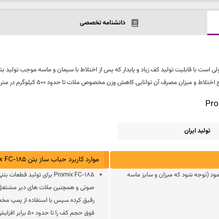
دانشنامه تخصصی
بتن Promix FC-185 | افزودنی فوم بتن Promix FC-185 محصولی است با قابلیت تولید کف زیاد و پایدار که پس از اختلاط با
 مصرف آن توانایی کاهش وزن مخصوص ملات تا حدود 500 کیلوگرم در متر مکعب را داراست.
تولید ایران
موارد کاربرد حباب ساز بتن Promix FC-185
نمود (توجه شود که میزان و سایز ماسه
Promix FC-185 برای تولید
رقیق کرده سپس با استفاده از پمپ مخ
فوق حجم کف را تا حدود 50 برابر افزایش خواهد داد.