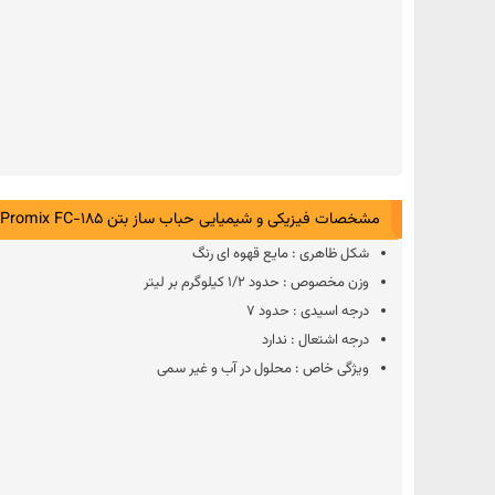
مشخصات فیزیکی و شیمیایی حباب ساز بتن Promix FC-185
شکل ظاهری : مایع قهوه ای رنگ
وزن مخصوص : حدود 1/2 کیلوگرم بر لیتر
درجه اسیدی : حدود 7
درجه اشتعال : ندارد
ویژگی خاص : محلول در آب و غیر سمی