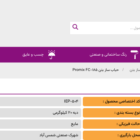
رنگ ساختمانی و صنعتی
چسب و عایق
از بتن
حباب ساز بتن Promix FC-185
کد اختصاصی محصول :
IEP-504
نوع بسته بندی :
دبه 20 کیلوگرمی
حالت فیزیکی :
مایع
محل بارگیری :
شهرک صنعتی شمس آباد