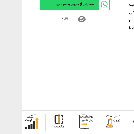
سفارش از طریق واتس اپ
 با قابلیت
کفی
4021
ان
تا