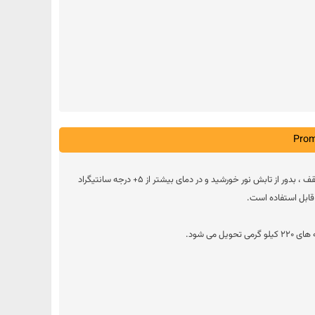
چنانچه در بشکه های اصلی در جای مسقف ، بدور از تابش نور خورشید و در دمای بیشتر از 5+ درجه سانتیگراد