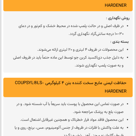
HARDENER
روش نگهداری
:
در ظرف اصلی و در حالت پلمپ شده در محیط خشک و کم‌نور و در دمای
30-10 درجه سانتی‌گراد نگهداری گردد.
بسته بندی
:
این محصولات در ظروف 4 لیتری و 20 لیتری ارائه می‌شوند.
به دلیل جذب دی‌اکسید کربن جو توسط این ماده حتماً باید در ظروف اصلی
و به صورت پلمپ نگهداری شوند.
حفاظت ایمنی مایع سخت کننده بتن 4 کیلوگرمی COUPSYL®LS-
HARDENER
در صورت تماس این محصول با پوست باید سریعاً با آب شسته شود. و در
صورت بلع به پزشک مراجعه شود.
این محصول فاقد مواد فرار خطرناک و همچنین غیرقابل اشتعال است.
به علت واکنش با فلزات در ظروف از جنس آلومینیوم، مس، برنج، روی و یا
ظروف گالوانیزه و حتی آهنی ذخیره نگردد.