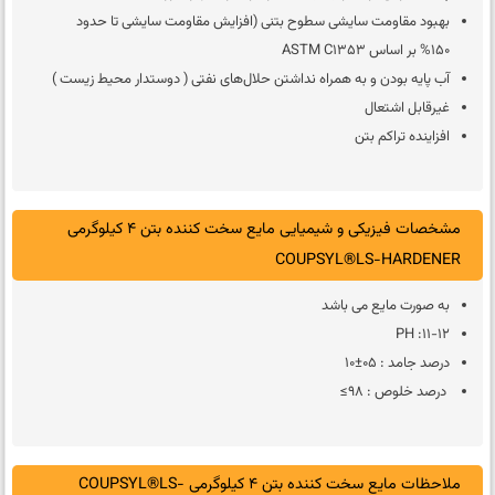
بهبود مقاومت سایشی سطوح بتنی (افزایش مقاومت سایشی تا حدود
150% بر اساس ASTM C1353
آب پایه بودن و به همراه نداشتن حلال‌های نفتی ( دوستدار محیط زیست )
غیرقابل اشتعال
افزاینده تراکم بتن
مشخصات فیزیکی و شیمیایی مایع سخت کننده بتن 4 کیلوگرمی
COUPSYL®LS-HARDENER
به صورت مایع می باشد
11-12: PH
درصد جامد : 05±10
درصد خلوص : 98≥
ملاحظات مایع سخت کننده بتن 4 کیلوگرمی COUPSYL®LS-