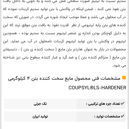
سدیم نسبت به لیتیم صورت سطحی عمل می کنند و به خوبی به داخل بافت
بتن نفوذ نمی کنند ، ضمن اینکه در واکنش با بتن تولید سدیم کربنات نموده که
در آب محلول می باشد و عملا موجب ایجاد شوره می گردد. در صورتی که سخت
کننده های بتن پایه لیتیومی از نظر قدرت نفوذ به بافت بتن موفق ترند که این
به دلیل کوچکتر بودن اندازه ی عنصر لیتیوم نسبت به سدیم بوده ، همچنین
لیتیوم در واکنش با بتن تولید لیتیوم کربنات نامحلول در آب می نماید. این
محصولات در بازار به عنوان هاردنر بتن مایع ( سخت کننده ی بتن ) ، دنسیفایر
بتن مایع ( متراکم کننده بتن ) و ضد گرد و غبار کننده سطوح بتنی نیز شناخته
می شود.
مشخصات فنی محصول مایع سخت کننده بتن 4 کیلوگرمی
COUPSYL®LS-HARDENER
✅ تعداد جزء های ترکیبی
تک جزئی
✅ مشخصات تولید
تولید ایران