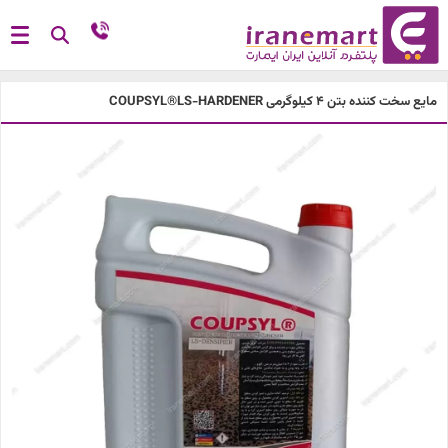
مایع سخت کننده بتن 4 کیلوگرمی COUPSYL®LS-HARDENER