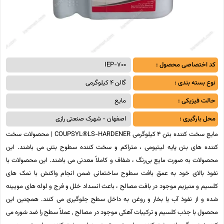
کد اختصاصی محصول :
IEP-700
نوع بسته بندی :
گالن 4 کیلوگرمی
حالت فیزیکی :
مایع
محل بارگیری :
اصفهان - شهرک صنعتی رازی
مایع سخت کننده بتن 4 کیلوگرمی COUPSYL®LS-HARDENER | محصولات سخت
کننده های بتن پایه لیتیومی ، متراکم و سخت کننده سطوح بتنی می باشند. این
محصولات به صورت مایع بی‌رنگ ، شفاف و کاملاً معدنی می باشند. این محصولات با
نفوذ بالای خود به عمق بافت سطوح ساختمانی ضمن انجام واکنش با نمک‌ های
کلسیم و منیزیم موجود در بافت مصالح ، باعث انسداد خلل و فرج و لوله‌ های مویینه
شده و از نفوذ آب یا بخار و روغن به داخل سطح جلوگیری می‌ کنند. همچنین این
محصول با جذب کلسیم و ترکیبات آهکی موجود در مصالح , عملاً سطح را ضد شوره می‌