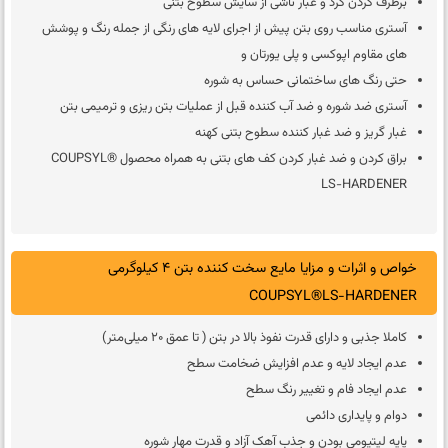
برطرف کردن گرد و غبار ناشی از سایش سطوح بتنی
آستری مناسب روی بتن پیش از اجرای لایه های رنگی از جمله رنگ و پوشش
های مقاوم اپوکسی و پلی یورتان و
حتی رنگ های ساختمانی حساس به شوره
آستری ضد شوره و ضد آب کننده قبل از عملیات بتن ریزی و ترمیمی بتن
غبار گریز و ضد غبار کننده سطوح بتنی کهنه
براق کردن و ضد غبار کردن کف های بتنی به همراه محصول COUPSYL®
LS-HARDENER
خواص و اثرات و مزایا مایع سخت کننده بتن 4 کیلوگرمی
COUPSYL®LS-HARDENER
کاملا جذبی و دارای قدرت نفوذ بالا در بتن ( تا عمق 20 میلی‌متر)
عدم ایجاد لایه و عدم افزایش ضخامت سطح
عدم ایجاد فام و تغییر رنگ سطح
دوام و پایداری دائمی
پایه لیتیومی بودن و جذب آهک آزاد و قدرت مهار شوره